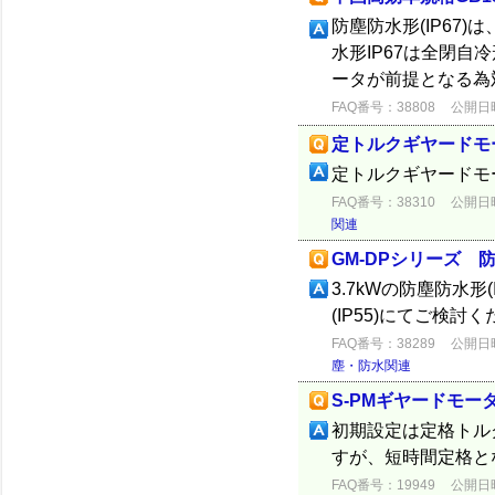
防塵防水形(IP67)
水形IP67は全閉自
ータが前提となる為
FAQ番号：38808
公開日時：
定トルクギヤードモー
定トルクギヤードモ
FAQ番号：38310
公開日時：
関連
GM-DPシリーズ 防
3.7kWの防塵防水形
(IP55)にてご検討
FAQ番号：38289
公開日時：
塵・防水関連
S-PMギヤードモー
初期設定は定格トルク
すが、短時間定格と
FAQ番号：19949
公開日時：