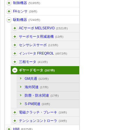
制御機器
(5195件)
FAセンサ
(39件)
駆動機器
(7240件)
ACサーボ MELSERVO
(1521件)
サーボモータ用減速機
(13件)
センサレスサーボ
(115件)
インバータ FREQROL
(4972件)
三相モータ
(413件)
ギヤードモータ
(167件)
GM共通
(123件)
海外関連
(17件)
防塵・防水関連
(17件)
S-PM関連
(10件)
電磁クラッチ・ブレーキ
(19件)
テンションコントローラ
(19件)
HMI
(8325件)