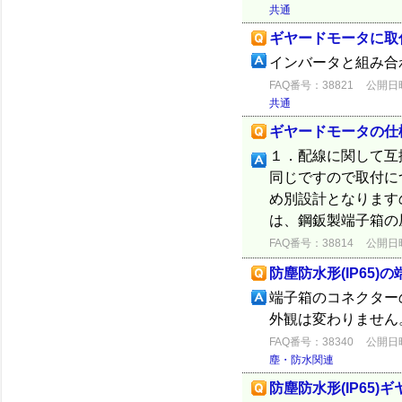
共通
ギヤードモータに取
インバータと組み合
FAQ番号：38821
公開日時：
共通
ギヤードモータの仕
１．配線に関して互
同じですので取付に
め別設計となりま
は、鋼鈑製端子箱の屋
FAQ番号：38814
公開日時：
防塵防水形(IP65)
端子箱のコネクター
外観は変わりません
FAQ番号：38340
公開日時：
塵・防水関連
防塵防水形(IP65