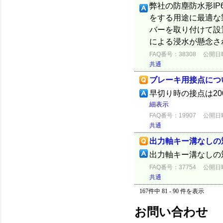
弊社の防塵防水形I
をする用途に最適な
バーを取り付けて設
による浸水が懸念さ
FAQ番号：38308
公開日時：
共通
ブレーキ用接点につ
早切り時の接点は200V
細表示
FAQ番号：19907
公開日時：
共通
出力軸キー溝なしの
出力軸キー溝なしの
FAQ番号：37754
公開日時：
共通
167件中 81 - 90 件を表示
お問い合わせ