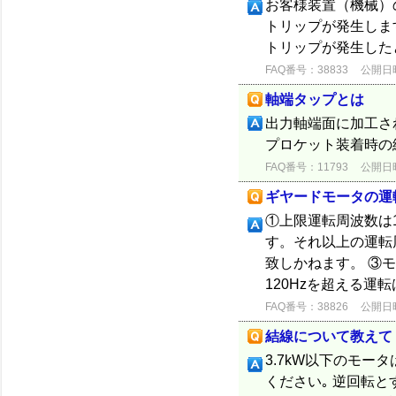
お客様装置（機械）
トリップが発生しま
トリップが発生した
FAQ番号：38833
公開日時：
軸端タップとは
出力軸端面に加工さ
プロケット装着時の
FAQ番号：11793
公開日時：
ギヤードモータの運
①上限運転周波数は12
す。それ以上の運転
致しかねます。 ③
120Hzを超える運
FAQ番号：38826
公開日時：
結線について教えて
3.7kW以下のモータ
ください｡ 逆回転と