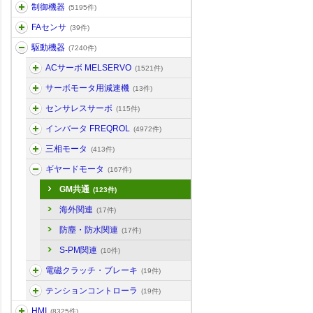
制御機器
(5195件)
FAセンサ
(39件)
駆動機器
(7240件)
ACサーボ MELSERVO
(1521件)
サーボモータ用減速機
(13件)
センサレスサーボ
(115件)
インバータ FREQROL
(4972件)
三相モータ
(413件)
ギヤードモータ
(167件)
GM共通
(123件)
海外関連
(17件)
防塵・防水関連
(17件)
S-PM関連
(10件)
電磁クラッチ・ブレーキ
(19件)
テンションコントローラ
(19件)
HMI
(8325件)