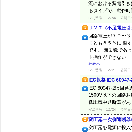
流における漏電引き
るタイプで、動作時
FAQ番号：12756
公開日時：
ＵＶＴ（不足電圧引
回路電圧が７０〜３
くとも８５％に 復
です。 無励磁であ
ト操作ができない「
細表示
FAQ番号：12721
公開日時：
IEC規格 IEC 60947-
IEC 60947-2
1500V以下の回
低圧気中遮断器があ
FAQ番号：12724
公開日時：
変圧器一次側遮断器
変圧器を電源に投入