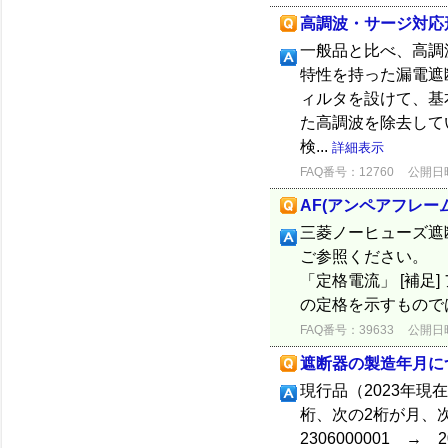
高調波・サージ対応
一般品と比べ、高調
特性を持った漏電遮
ィルタを設けて、基
た高調波を除去して
検...
詳細表示
FAQ番号：12760
公開日時：
AF(アンペアフレー
三菱ノーヒューズ遮断
ご参照ください。 A
「定格電流」 [補
の定格を示すものでは
FAQ番号：39633
公開日時：
遮断器の製造年月に
現行品（2023年現
桁、次の2桁が月、
2306000001 →