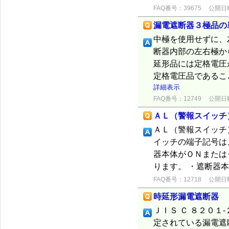
FAQ番号：39675
公開日時：
漏電遮断器３極品の
中極を使用せずに、
断器内部の左右極か
延形品には定格電圧
定格電圧品であるこ
詳細表示
FAQ番号：12749
公開日時：
ＡＬ（警報スイッチ
ＡＬ（警報スイッチ
イッチの端子記号は、
器本体がＯＮまたは
ります。 ・遮断器
FAQ番号：12718
公開日時：
時延形漏電遮断器
ＪＩＳ Ｃ ８２０
定されている漏電遮