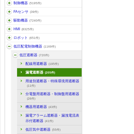
制御機器
(5195件)
FAセンサ
(39件)
駆動機器
(7240件)
HMI
(8325件)
ロボット
(651件)
低圧配電制御機器
(1169件)
低圧遮断器
(720件)
配線用遮断器
(195件)
漏電遮断器
(205件)
用途別遮断器・特殊環境用遮断器
(11件)
分電盤用遮断器・制御盤用遮断器
(26件)
機器用遮断器
(43件)
漏電アラーム遮断器・漏洩電流表
示付遮断器
(41件)
低圧気中遮断器
(55件)