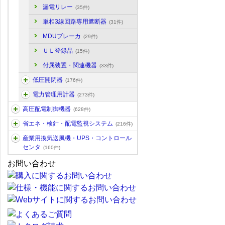
漏電リレー
(35件)
単相3線回路専用遮断器
(31件)
MDUブレーカ
(29件)
ＵＬ登録品
(15件)
付属装置・関連機器
(33件)
低圧開閉器
(176件)
電力管理用計器
(273件)
高圧配電制御機器
(628件)
省エネ・検針・配電監視システム
(216件)
産業用換気送風機・UPS・コントロール
センタ
(160件)
お問い合わせ