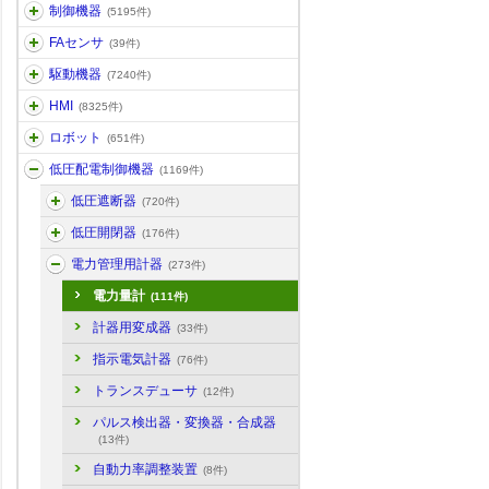
制御機器
(5195件)
FAセンサ
(39件)
駆動機器
(7240件)
HMI
(8325件)
ロボット
(651件)
低圧配電制御機器
(1169件)
低圧遮断器
(720件)
低圧開閉器
(176件)
電力管理用計器
(273件)
電力量計
(111件)
計器用変成器
(33件)
指示電気計器
(76件)
トランスデューサ
(12件)
パルス検出器・変換器・合成器
(13件)
自動力率調整装置
(8件)