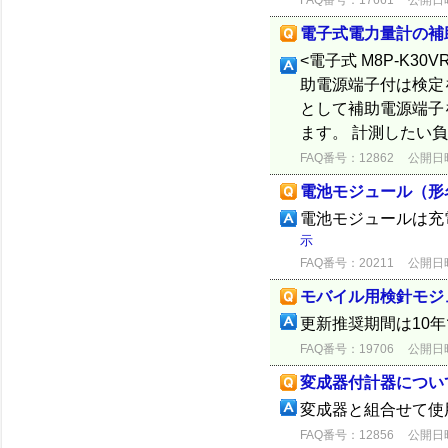
FAQ番号：17661
公開日時：
電子式電力量計の補
<電子式 M8P-K
助電源端子付は検定
として補助電源端子
ます。 計測したい負
FAQ番号：12862
公開日時：
電池モジュール（形名
電池モジュールは充
示
FAQ番号：20211
公開日時：
モバイル用検針モジュ
更新推奨期間は10
FAQ番号：19706
公開日時：
変成器付計器につい
変成器と組合せて使
FAQ番号：12856
公開日時：