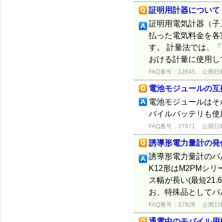
証明用計器について
証明用電気計器（子
払った電気料金を各
す。 計量法では、
おける計量に使用し
FAQ番号：12845
公開日時：
電池モジュールの互
電池モジュールはそ
バイルバッテリも使
FAQ番号：37971
公開日時：
誘導形電力量計の発
誘導形電力量計のパル
K12形はM2PMシ
ス幅が長い(最短21
お、特殊品としてパルス幅
FAQ番号：37928
公開日時：
通電中のモバイル用検