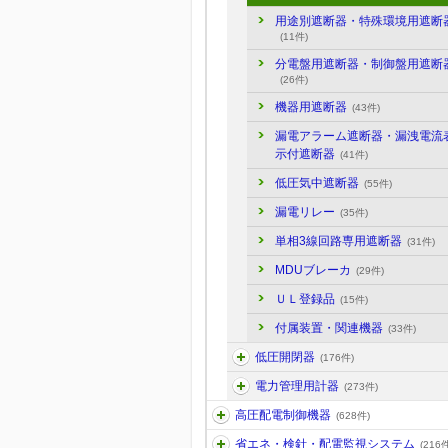
用途別遮断器・特殊環境用遮断
(11件)
分電盤用遮断器・制御盤用遮断
(26件)
機器用遮断器
(43件)
漏電アラーム遮断器・漏洩電流
示付遮断器
(41件)
低圧気中遮断器
(55件)
漏電リレー
(35件)
単相3線回路専用遮断器
(31件)
MDUブレーカ
(29件)
ＵＬ登録品
(15件)
付属装置・関連機器
(33件)
低圧開閉器
(176件)
電力管理用計器
(273件)
高圧配電制御機器
(628件)
省エネ・検針・配電監視システム
(216件