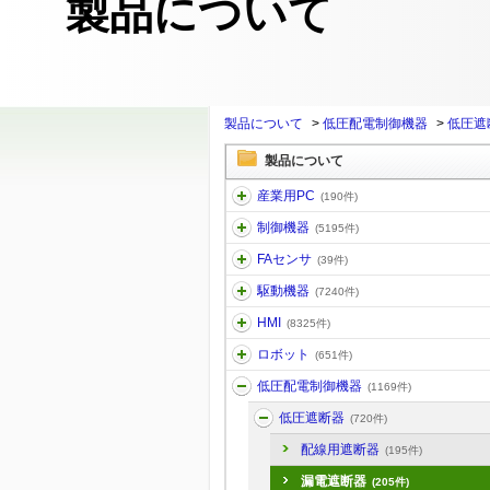
製品について
製品について
>
低圧配電制御機器
>
低圧遮
製品について
産業用PC
(190件)
制御機器
(5195件)
FAセンサ
(39件)
駆動機器
(7240件)
HMI
(8325件)
ロボット
(651件)
低圧配電制御機器
(1169件)
低圧遮断器
(720件)
配線用遮断器
(195件)
漏電遮断器
(205件)