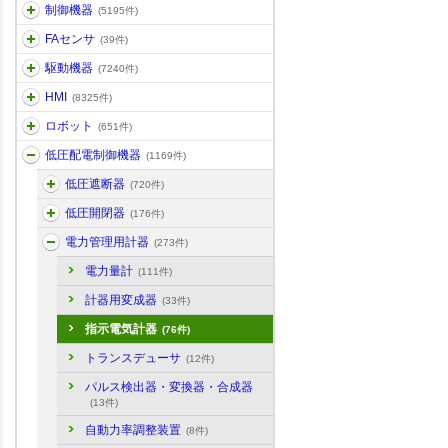
制御機器
(5195件)
FAセンサ
(39件)
駆動機器
(7240件)
HMI
(8325件)
ロボット
(651件)
低圧配電制御機器
(1169件)
低圧遮断器
(720件)
低圧開閉器
(176件)
電力管理用計器
(273件)
電力量計
(111件)
計器用変成器
(33件)
指示電気計器
(76件)
トランスデューサ
(12件)
パルス検出器・変換器・合成器
(13件)
自動力率調整装置
(8件)