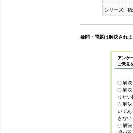
シリーズ
指
疑問・問題は解決されま
アンケー
ご意見
解決
解決
りたい
解決
いてあ
きない
解決
明が不