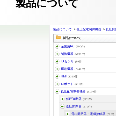
製品について
製品について
>
低圧配電制御機器
>
低圧開
製品について
産業用PC
(190件)
制御機器
(5195件)
FAセンサ
(39件)
駆動機器
(7240件)
HMI
(8325件)
ロボット
(651件)
低圧配電制御機器
(1169件)
低圧遮断器
(720件)
低圧開閉器
(176件)
電磁開閉器・電磁接触器
(79件)