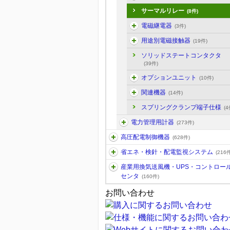
サーマルリレー
(8件)
電磁継電器
(3件)
用途別電磁接触器
(19件)
ソリッドステートコンタクタ
(39件)
オプションユニット
(10件)
関連機器
(14件)
スプリングクランプ端子仕様
(4
電力管理用計器
(273件)
高圧配電制御機器
(628件)
省エネ・検針・配電監視システム
(216件
産業用換気送風機・UPS・コントロー
センタ
(160件)
お問い合わせ