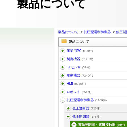
製品について
製品について
>
低圧配電制御機器
>
低圧開
製品について
産業用PC
(190件)
制御機器
(5195件)
FAセンサ
(39件)
駆動機器
(7240件)
HMI
(8325件)
ロボット
(651件)
低圧配電制御機器
(1169件)
低圧遮断器
(720件)
低圧開閉器
(176件)
電磁開閉器・電磁接触器
(79件)