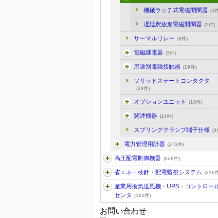
機械ラッチ式電磁開閉器
(3件
遅延釈放形電磁開閉器
(5件)
サーマルリレー
(8件)
電磁継電器
(3件)
用途別電磁接触器
(19件)
ソリッドステートコンタクタ
(39件)
オプションユニット
(10件)
関連機器
(14件)
スプリングクランプ端子仕様
(4
電力管理用計器
(273件)
高圧配電制御機器
(628件)
省エネ・検針・配電監視システム
(216件
産業用換気送風機・UPS・コントロー
センタ
(160件)
お問い合わせ