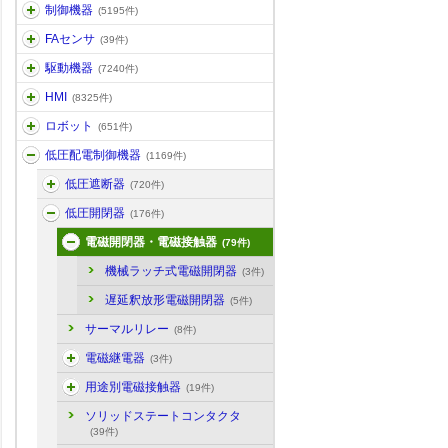
制御機器
(5195件)
FAセンサ
(39件)
駆動機器
(7240件)
HMI
(8325件)
ロボット
(651件)
低圧配電制御機器
(1169件)
低圧遮断器
(720件)
低圧開閉器
(176件)
電磁開閉器・電磁接触器
(79件)
機械ラッチ式電磁開閉器
(3件)
遅延釈放形電磁開閉器
(5件)
サーマルリレー
(8件)
電磁継電器
(3件)
用途別電磁接触器
(19件)
ソリッドステートコンタクタ
(39件)