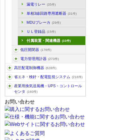
漏電リレー
(35件)
単相3線回路専用遮断器
(31件)
MDUブレーカ
(29件)
ＵＬ登録品
(15件)
付属装置・関連機器
(33件)
低圧開閉器
(176件)
電力管理用計器
(273件)
高圧配電制御機器
(628件)
省エネ・検針・配電監視システム
(216件)
産業用換気送風機・UPS・コントロール
センタ
(160件)
お問い合わせ