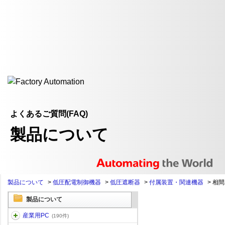
よくあるご質問(FAQ)
製品について
製品について
>
低圧配電制御機器
>
低圧遮断器
>
付属装置・関連機器
>
相間
製品について
産業用PC
(190件)