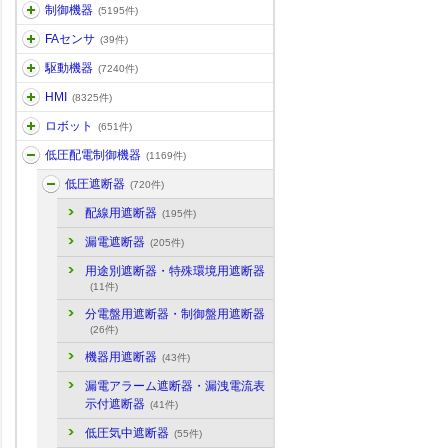
制御機器
(5195件)
FAセンサ
(39件)
駆動機器
(7240件)
HMI
(8325件)
ロボット
(651件)
低圧配電制御機器
(1169件)
低圧遮断器
(720件)
配線用遮断器
(195件)
漏電遮断器
(205件)
用途別遮断器・特殊環境用遮断器
(11件)
分電盤用遮断器・制御盤用遮断器
(26件)
機器用遮断器
(43件)
漏電アラーム遮断器・漏洩電流表
示付遮断器
(41件)
低圧気中遮断器
(55件)