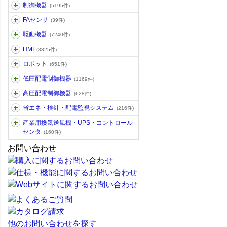
制御機器
(5195件)
FAセンサ
(39件)
駆動機器
(7240件)
HMI
(8325件)
ロボット
(651件)
低圧配電制御機器
(1169件)
高圧配電制御機器
(628件)
省エネ・検針・配電監視システム
(216件)
産業用換気送風機・UPS・コントロール
センタ
(160件)
お問い合わせ
他のお問い合わせを探す