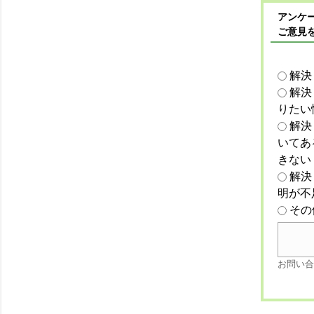
アンケー
ご意見
解決
解決
りたい
解決
いてあ
きない
解決
明が不
その
お問い合