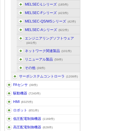
MELSEC-Lシリーズ
(185件)
MELSEC-Fシリーズ
(423件)
MELSEC-QS/WSシリーズ
(42件)
MELSEC-Aシリーズ
(922件)
エンジニアリングソフトウェア
(441件)
ネットワーク関連製品
(101件)
リニューアル製品
(59件)
その他
(39件)
サーボシステムコントローラ
(1208件)
FAセンサ
(39件)
駆動機器
(7240件)
HMI
(8325件)
ロボット
(651件)
低圧配電制御機器
(1169件)
高圧配電制御機器
(628件)