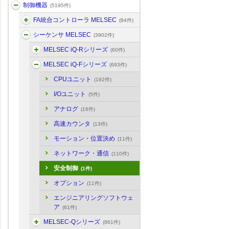
制御機器
(5195件)
FA統合コントローラ MELSEC
(84件)
シーケンサ MELSEC
(3902件)
MELSEC iQ-Rシリーズ
(60件)
MELSEC iQ-Fシリーズ
(693件)
CPUユニット
(192件)
I/Oユニット
(5件)
アナログ
(16件)
高速カウンタ
(13件)
モーション・位置決め
(11件)
ネットワーク・通信
(110件)
安全制御
(1件)
オプション
(11件)
エンジニアリングソフトウェ
ア
(61件)
MELSEC-Qシリーズ
(861件)