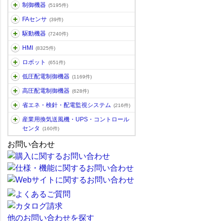
制御機器
(5195件)
FAセンサ
(39件)
駆動機器
(7240件)
HMI
(8325件)
ロボット
(651件)
低圧配電制御機器
(1169件)
高圧配電制御機器
(628件)
省エネ・検針・配電監視システム
(216件)
産業用換気送風機・UPS・コントロール
センタ
(160件)
お問い合わせ
他のお問い合わせを探す