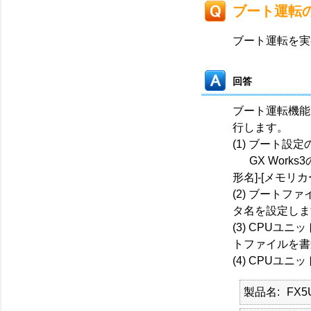
ブート運転
ブート運転を実
回答
ブート運転機能
行します。
(1) ブート設
GX Works
形名]-[メモリ
(2) ブート
タ名を設定しま
(3) CPU
トファイルを書
(4) CPUユ
製品名
FX5