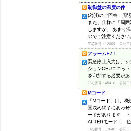
制御盤の温度の件
(2)(4)のご回答
また、仕様に「周囲
しますが、 あまり
のでご注意ください。 
FAQ番号：12009
公開日時：
アラームE7.1
緊急停止入力は、シ
ションCPUユニット
を印加する必要があ
FAQ番号：45410
公開日時：
Mコード
「Mコード」は、機
置決め終了にあわせ
ードがあります。 ・
AFTERモード：
FAQ番号：17640
公開日時：