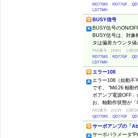
RD77MS
,
RD77GF
,
QD
LD77MH
BUSY信号
BUSY信号のON/
BUSY信号は、対
タは偏差カウンタ値
FAQ番号：16991
公開日時：
RD77MS
,
RD77GF
,
QD
LD77MH
エラー108
エラー108（始動
です。 “Md.26
ボアンプ電源OFF
お、軸動作状態が「0:
FAQ番号：20239
公開日時：
QD77MS
,
QD77GF
,
QD
サーボアンプの「A
サーボパラメータ“P