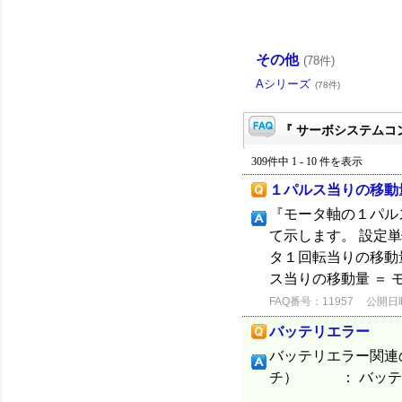
その他
(78件)
Aシリーズ
(78件)
『 サーボシステムコン
309件中 1 - 10 件を表示
１パルス当りの移動
『モータ軸の１パル
て示します。 設定単位
タ１回転当りの移動
ス当りの移動量 ＝ 
FAQ番号：11957
公開日時：
バッテリエラー
バッテリエラー関連
チ） ： バッテリ
以後、バ