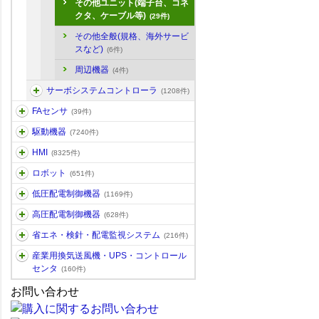
その他ユニット(端子台、コネ
クタ、ケーブル等)
(29件)
その他全般(規格、海外サービ
スなど)
(6件)
周辺機器
(4件)
サーボシステムコントローラ
(1208件)
FAセンサ
(39件)
駆動機器
(7240件)
HMI
(8325件)
ロボット
(651件)
低圧配電制御機器
(1169件)
高圧配電制御機器
(628件)
省エネ・検針・配電監視システム
(216件)
産業用換気送風機・UPS・コントロール
センタ
(160件)
お問い合わせ