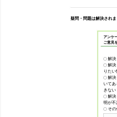
疑問・問題は解決されま
アンケー
ご意見
解決
解決
りたい
解決
いてあ
きない
解決
明が不
その