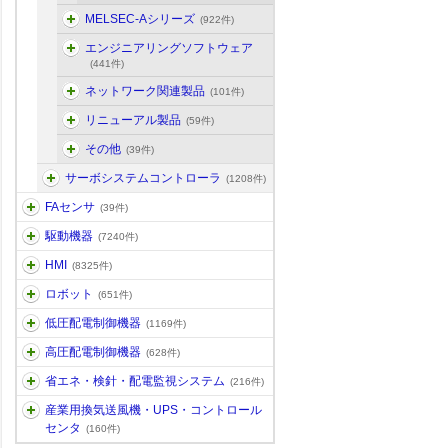
MELSEC-Aシリーズ
(922件)
エンジニアリングソフトウェア
(441件)
ネットワーク関連製品
(101件)
リニューアル製品
(59件)
その他
(39件)
サーボシステムコントローラ
(1208件)
FAセンサ
(39件)
駆動機器
(7240件)
HMI
(8325件)
ロボット
(651件)
低圧配電制御機器
(1169件)
高圧配電制御機器
(628件)
省エネ・検針・配電監視システム
(216件)
産業用換気送風機・UPS・コントロール
センタ
(160件)