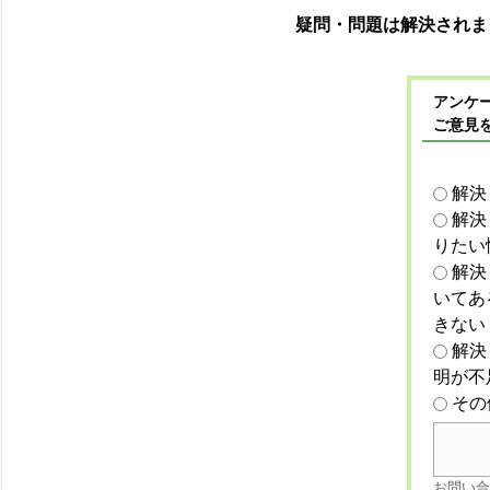
疑問・問題は解決されま
アンケー
ご意見
解決
解決
りたい
解決
いてあ
きない
解決
明が不
その
お問い合