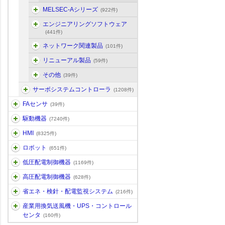
MELSEC-Aシリーズ
(922件)
エンジニアリングソフトウェア
(441件)
ネットワーク関連製品
(101件)
リニューアル製品
(59件)
その他
(39件)
サーボシステムコントローラ
(1208件)
FAセンサ
(39件)
駆動機器
(7240件)
HMI
(8325件)
ロボット
(651件)
低圧配電制御機器
(1169件)
高圧配電制御機器
(628件)
省エネ・検針・配電監視システム
(216件)
産業用換気送風機・UPS・コントロール
センタ
(160件)