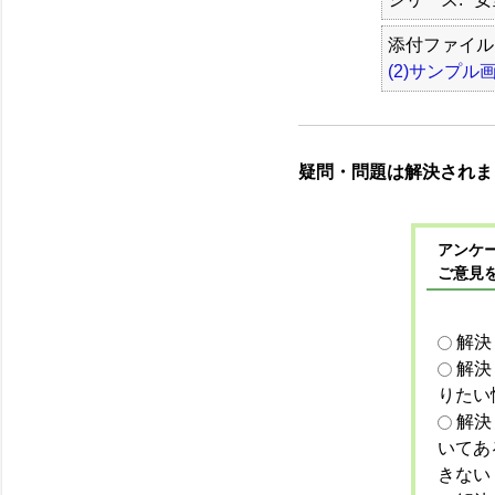
添付ファイル 
(2)サンプル
疑問・問題は解決されま
アンケー
ご意見
解決
解決
りたい
解決
いてあ
きない