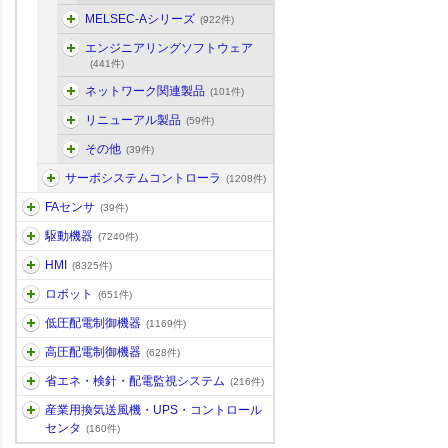
MELSEC-Aシリーズ
(922件)
エンジニアリングソフトウェア
(441件)
ネットワーク関連製品
(101件)
リニューアル製品
(59件)
その他
(39件)
サーボシステムコントローラ
(1208件)
FAセンサ
(39件)
駆動機器
(7240件)
HMI
(8325件)
ロボット
(651件)
低圧配電制御機器
(1169件)
高圧配電制御機器
(628件)
省エネ・検針・配電監視システム
(216件)
産業用換気送風機・UPS・コントロール
センタ
(160件)