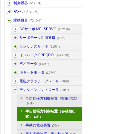
制御機器
(5195件)
FAセンサ
(39件)
駆動機器
(7240件)
ACサーボ MELSERVO
(1521件)
サーボモータ用減速機
(13件)
センサレスサーボ
(115件)
インバータ FREQROL
(4972件)
三相モータ
(413件)
ギヤードモータ
(167件)
電磁クラッチ・ブレーキ
(19件)
テンションコントローラ
(19件)
全自動張力制御装置（微偏位式）
(7件)
半自動張力制御装置（巻径検出
式）
(3件)
手動式電源装置
(5件)