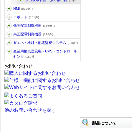
張力表示装置・張力検出器
(4件)
HMI
(8325件)
ロボット
(651件)
低圧配電制御機器
(1169件)
高圧配電制御機器
(628件)
省エネ・検針・配電監視システム
(216件)
産業用換気送風機・UPS・コントロール
センタ
(160件)
お問い合わせ
他のお問い合わせを探す
製品について