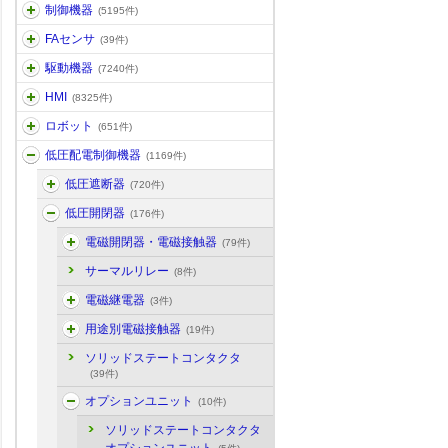
制御機器
(5195件)
FAセンサ
(39件)
駆動機器
(7240件)
HMI
(8325件)
ロボット
(651件)
低圧配電制御機器
(1169件)
低圧遮断器
(720件)
低圧開閉器
(176件)
電磁開閉器・電磁接触器
(79件)
サーマルリレー
(8件)
電磁継電器
(3件)
用途別電磁接触器
(19件)
ソリッドステートコンタクタ
(39件)
オプションユニット
(10件)
ソリッドステートコンタクタ