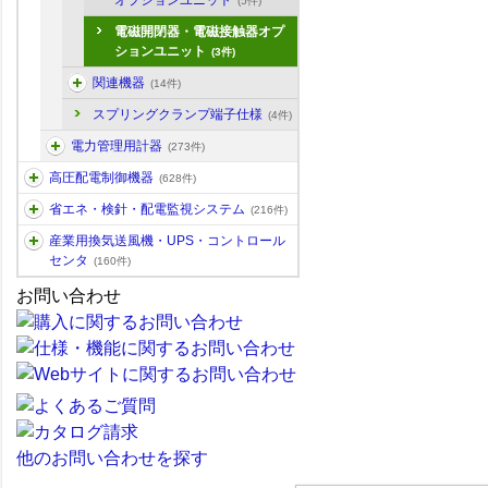
オプションユニット
(5件)
電磁開閉器・電磁接触器オプ
ションユニット
(3件)
関連機器
(14件)
スプリングクランプ端子仕様
(4件)
電力管理用計器
(273件)
高圧配電制御機器
(628件)
省エネ・検針・配電監視システム
(216件)
産業用換気送風機・UPS・コントロール
センタ
(160件)
お問い合わせ
他のお問い合わせを探す