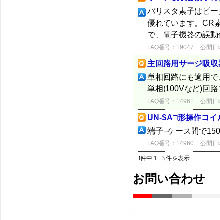
バリスタ素子はピー
優れています。CR
で、電子機器の誤動
FAQ番号：19047
公開日時：
主回路用サージ吸収
単相回路にも適用で
単相(100Vなど)
FAQ番号：14961
公開日時：
UN-SA□形操作
端子−ケース間で150
FAQ番号：14960
公開日時：
3件中 1 - 3 件を表示
お問い合わせ