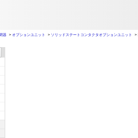
閉器
>
オプションユニット
>
ソリッドステートコンタクタオプションユニット
>