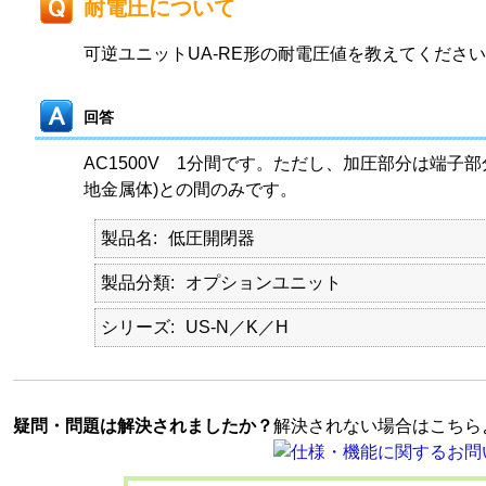
耐電圧について
可逆ユニットUA-RE形の耐電圧値を教えてくださ
回答
AC1500V 1分間です。ただし、加圧部分は端子部
地金属体)との間のみです。
製品名
低圧開閉器
製品分類
オプションユニット
シリーズ
US-N／K／H
疑問・問題は解決されましたか？
解決されない場合はこちら