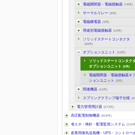
電磁開閉器・電磁接触器
(79件)
サーマルリレー
(8件)
電磁継電器
(3件)
用途別電磁接触器
(19件)
ソリッドステートコンタクタ
(39件)
オプションユニット
(10件)
ソリッドステートコンタク
オプションユニット
(5件)
電磁開閉器・電磁接触器オ
ションユニット
(3件)
関連機器
(14件)
スプリングクランプ端子仕様
(4
電力管理用計器
(273件)
高圧配電制御機器
(628件)
省エネ・検針・配電監視システム
(216件
産業用換気送風機・UPS・コントロー