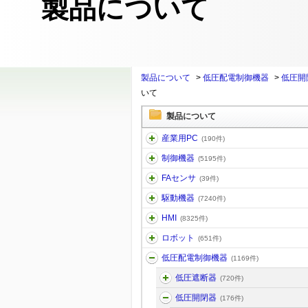
製品について
製品について
>
低圧配電制御機器
>
低圧開
いて
製品について
産業用PC
(190件)
制御機器
(5195件)
FAセンサ
(39件)
駆動機器
(7240件)
HMI
(8325件)
ロボット
(651件)
低圧配電制御機器
(1169件)
低圧遮断器
(720件)
低圧開閉器
(176件)