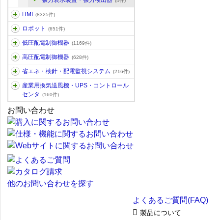
張力表示装置・張力検出器
(4件)
HMI
(8325件)
ロボット
(651件)
低圧配電制御機器
(1169件)
高圧配電制御機器
(628件)
省エネ・検針・配電監視システム
(216件)
産業用換気送風機・UPS・コントロール
センタ
(160件)
お問い合わせ
他のお問い合わせを探す
よくあるご質問(FAQ)
製品について