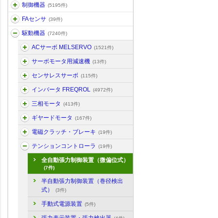
制御機器
(5195件)
FAセンサ
(39件)
駆動機器
(7240件)
ACサーボ MELSERVO
(1521件)
サーボモータ用減速機
(13件)
センサレスサーボ
(115件)
インバータ FREQROL
(4972件)
三相モータ
(413件)
ギヤードモータ
(167件)
電磁クラッチ・ブレーキ
(19件)
テンションコントローラ
(19件)
全自動張力制御装置（微偏位式）
(7件)
半自動張力制御装置（巻径検出
式）
(3件)
手動式電源装置
(5件)