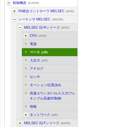
制御機器
(5195件)
FA統合コントローラ MELSEC
(84件)
シーケンサ MELSEC
(3902件)
MELSEC iQ-Rシリーズ
(60件)
CPU
(45件)
電源
ベース
(1件)
入出力
(4件)
アナログ
センサ
モーション/位置決め
高速カウンタ/パルス入力/フレ
キシブル高速I/O制御
情報
ネットワーク
(9件)
MELSEC iQ-Fシリーズ
(693件)