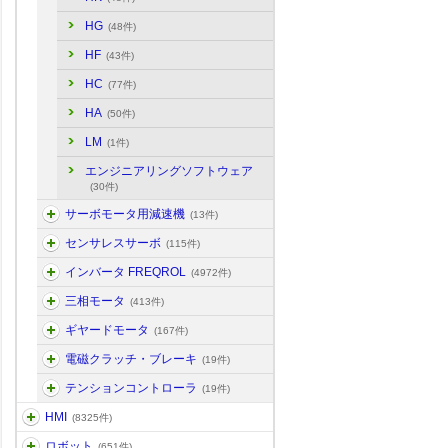
HG
(48件)
HF
(43件)
HC
(77件)
HA
(50件)
LM
(1件)
エンジニアリングソフトウェア
(30件)
サーボモータ用減速機
(13件)
センサレスサーボ
(115件)
インバータ FREQROL
(4972件)
三相モータ
(413件)
ギヤードモータ
(167件)
電磁クラッチ・ブレーキ
(19件)
テンションコントローラ
(19件)
HMI
(8325件)
ロボット
(651件)