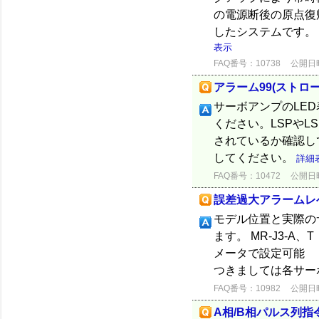
の電源断後の原点復
したシステムです。
表示
FAQ番号：10738
公開日時：
アラーム99(ストロ
サーボアンプのLED表
ください。LSPや
されているか確認し
してください。
詳細
FAQ番号：10472
公開日時：
誤差過大アラームレ
モデル位置と実際の
ます。 MR-J3
メータで設定可能
つきましては各サーボ
FAQ番号：10982
公開日時：
A相/B相パルス列