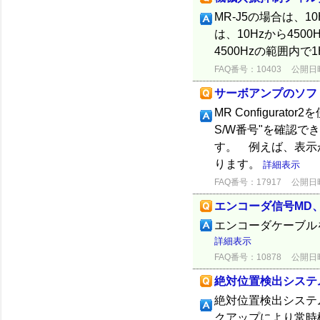
MR-J5の場合は、1
は、10Hzから450
4500Hzの範囲内
FAQ番号：10403
公開日時：
サーボアンプのソフ
MR Configura
S/W番号"を確認
す。 例えば、表示が
ります。
詳細表示
FAQ番号：17917
公開日時：
エンコーダ信号MD、
エンコーダケーブル
詳細表示
FAQ番号：10878
公開日時：
絶対位置検出システ
絶対位置検出システ
クアップにより常時