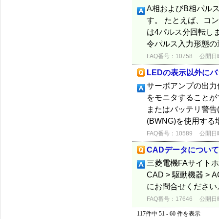
A相およびB相パル
す。 たとえば、コン
は4パルス分回転し
令パルス入力形態の選択は
FAQ番号：10758
公開日時：
LEDの表示以外に
サーボアンプの出力
をモニタすることがで
またはバッテリ警告
(BWNG)を使用す
FAQ番号：10589
公開日時：
CADデータについて
三菱電機FAサイトホ
CAD > 駆動機器 
にお問合せください
FAQ番号：17646
公開日時：
117件中 51 - 60 件を表示