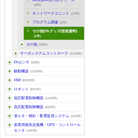
AnS/QnASからLシリーズ
(4件)
ネットワークユニット
(13件)
プログラム関連
(2件)
その他(FAグッズ/技術資料)
(1件)
その他
(39件)
サーボシステムコントローラ
(1208件)
FAセンサ
(39件)
駆動機器
(7240件)
HMI
(8325件)
ロボット
(651件)
低圧配電制御機器
(1169件)
高圧配電制御機器
(628件)
省エネ・検針・配電監視システム
(216件)
産業用換気送風機・UPS・コントロール
センタ
(160件)