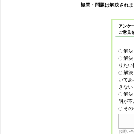
疑問・問題は解決されま
アンケー
ご意見
解決
解決
りたい
解決
いてあ
きない
解決
明が不
その
お問い合