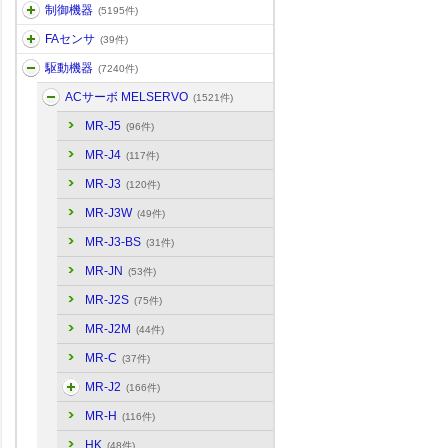
制御機器
(5195件)
FAセンサ
(39件)
駆動機器
(7240件)
ACサーボ MELSERVO
(1521件)
MR-J5
(96件)
MR-J4
(117件)
MR-J3
(120件)
MR-J3W
(49件)
MR-J3-BS
(31件)
MR-JN
(53件)
MR-J2S
(75件)
MR-J2M
(44件)
MR-C
(37件)
MR-J2
(166件)
MR-H
(116件)
HK
(48件)