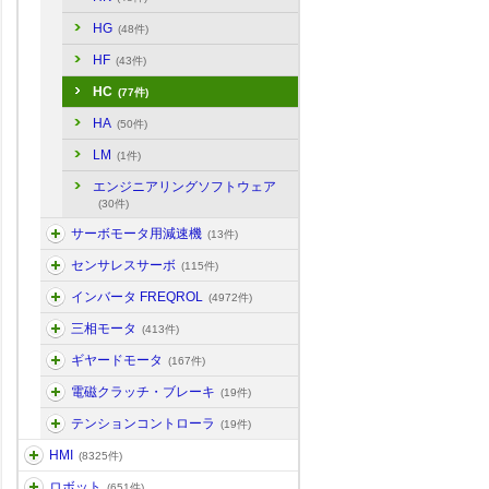
HG
(48件)
HF
(43件)
HC
(77件)
HA
(50件)
LM
(1件)
エンジニアリングソフトウェア
(30件)
サーボモータ用減速機
(13件)
センサレスサーボ
(115件)
インバータ FREQROL
(4972件)
三相モータ
(413件)
ギヤードモータ
(167件)
電磁クラッチ・ブレーキ
(19件)
テンションコントローラ
(19件)
HMI
(8325件)
ロボット
(651件)