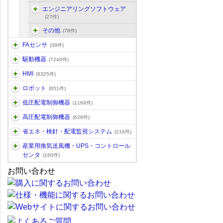
エンジニアリングソフトウェア
(27件)
その他
(78件)
FAセンサ
(39件)
駆動機器
(7240件)
HMI
(8325件)
ロボット
(651件)
低圧配電制御機器
(1169件)
高圧配電制御機器
(628件)
省エネ・検針・配電監視システム
(216件)
産業用換気送風機・UPS・コントロール
センタ
(160件)
お問い合わせ