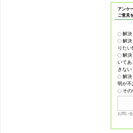
アンケー
ご意見
解決
解決
りたい
解決
いてあ
きない
解決
明が不
その
お問い合