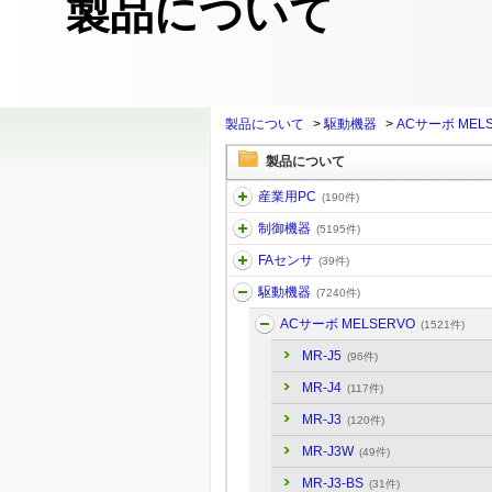
製品について
製品について
>
駆動機器
>
ACサーボ MEL
製品について
産業用PC
(190件)
制御機器
(5195件)
FAセンサ
(39件)
駆動機器
(7240件)
ACサーボ MELSERVO
(1521件)
MR-J5
(96件)
MR-J4
(117件)
MR-J3
(120件)
MR-J3W
(49件)
MR-J3-BS
(31件)