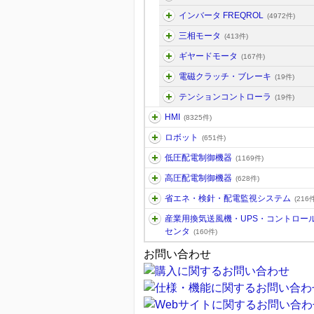
インバータ FREQROL
(4972件)
三相モータ
(413件)
ギヤードモータ
(167件)
電磁クラッチ・ブレーキ
(19件)
テンションコントローラ
(19件)
HMI
(8325件)
ロボット
(651件)
低圧配電制御機器
(1169件)
高圧配電制御機器
(628件)
省エネ・検針・配電監視システム
(216件
産業用換気送風機・UPS・コントロー
センタ
(160件)
お問い合わせ