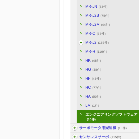
MR-JN
(53件)
MR-J2S
(75件)
MR-J2M
(44件)
MR-C
(37件)
MR-J2
(166件)
MR-H
(116件)
HK
(48件)
HG
(48件)
HF
(43件)
HC
(77件)
HA
(50件)
LM
(1件)
エンジニアリングソフトウェア
(30件)
サーボモータ用減速機
(13件)
センサレスサーボ
(115件)