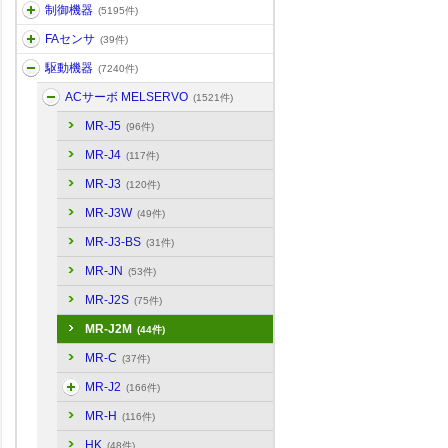
制御機器
(5195件)
FAセンサ
(39件)
駆動機器
(7240件)
ACサーボ MELSERVO
(1521件)
MR-J5
(96件)
MR-J4
(117件)
MR-J3
(120件)
MR-J3W
(49件)
MR-J3-BS
(31件)
MR-JN
(53件)
MR-J2S
(75件)
MR-J2M
(44件)
MR-C
(37件)
MR-J2
(166件)
MR-H
(116件)
HK
(48件)