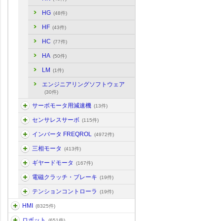
HG
(48件)
HF
(43件)
HC
(77件)
HA
(50件)
LM
(1件)
エンジニアリングソフトウェア
(30件)
サーボモータ用減速機
(13件)
センサレスサーボ
(115件)
インバータ FREQROL
(4972件)
三相モータ
(413件)
ギヤードモータ
(167件)
電磁クラッチ・ブレーキ
(19件)
テンションコントローラ
(19件)
HMI
(8325件)
ロボット
(651件)