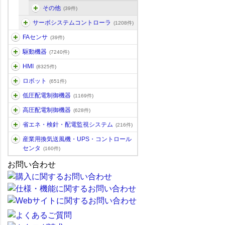
その他
(39件)
サーボシステムコントローラ
(1208件)
FAセンサ
(39件)
駆動機器
(7240件)
HMI
(8325件)
ロボット
(651件)
低圧配電制御機器
(1169件)
高圧配電制御機器
(628件)
省エネ・検針・配電監視システム
(216件)
産業用換気送風機・UPS・コントロール
センタ
(160件)
お問い合わせ