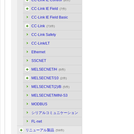
CC-Link IE Control
(8件)
CC-Link IE Field
(7件)
CC-Link IE Field Basic
CC-Link
(73件)
CC-Link Safety
CC-Link/LT
Ethernet
SSCNET
MELSECNET/H
(6件)
MELSECNET/10
(2件)
MELSECNET(2)/B
(5件)
MELSECNET/MINI-S3
MODBUS
シリアルコミュニケーション
FL-net
リニューアル製品
(59件)