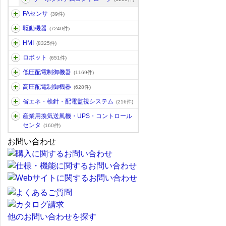
FAセンサ
(39件)
駆動機器
(7240件)
HMI
(8325件)
ロボット
(651件)
低圧配電制御機器
(1169件)
高圧配電制御機器
(628件)
省エネ・検針・配電監視システム
(216件)
産業用換気送風機・UPS・コントロール
センタ
(160件)
お問い合わせ
他のお問い合わせを探す