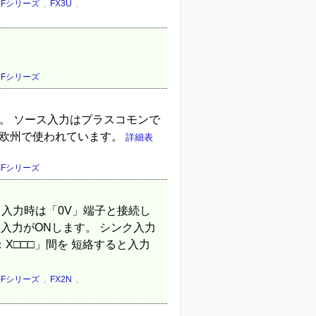
C-Fシリーズ
,
FX3U
,
C-Fシリーズ
す。 ソース入力はプラスコモンで
は欧州で使われています。
詳細表
C-Fシリーズ
ス入力時は「0V」端子と接続し
ると入力がONします。 シンク入力
：X□□□」間を 短絡すると入力
C-Fシリーズ
,
FX2N
,