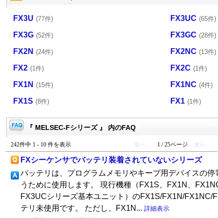
FX3U
FX3UC
(77件)
(65件)
FX3G
FX3GC
(52件)
(28件)
FX2N
FX2NC
(24件)
(13件)
FX2
FX2C
(1件)
(1件)
FX1N
FX1NC
(15件)
(4件)
FX1S
FX1
(8件)
(1件)
『 MELSEC-Fシリーズ 』 内のFAQ
242件中 1 - 10 件を表示
前へ
1 / 25ページ
次へ
FXシーケンサでバッテリ装着されていないシリーズ
バッテリは、プログラムメモリやキープ用デバイスの停
うために使用します。 現行機種（FX1S、FX1N、FX1NC
FX3UCシリーズ基本ユニット）のFX1S/FX1N/FX1NC/
テリ未使用です。 ただし、FX1N...
詳細表示