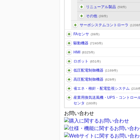
リニューアル製品
(59件)
その他
(39件)
サーボシステムコントローラ
(1208
FAセンサ
(39件)
駆動機器
(7240件)
HMI
(8325件)
ロボット
(651件)
低圧配電制御機器
(1169件)
高圧配電制御機器
(628件)
省エネ・検針・配電監視システム
(216件
産業用換気送風機・UPS・コントロー
センタ
(160件)
お問い合わせ