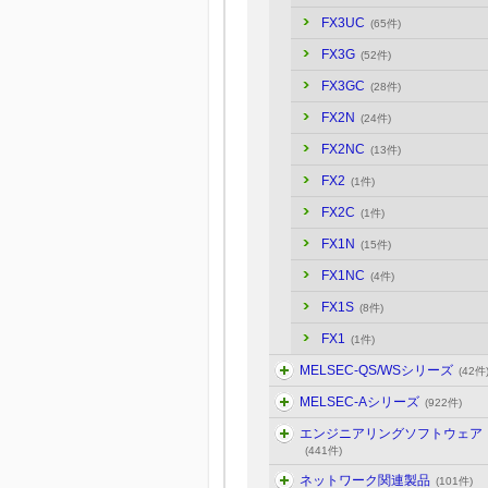
FX3UC
(65件)
FX3G
(52件)
FX3GC
(28件)
FX2N
(24件)
FX2NC
(13件)
FX2
(1件)
FX2C
(1件)
FX1N
(15件)
FX1NC
(4件)
FX1S
(8件)
FX1
(1件)
MELSEC-QS/WSシリーズ
(42件
MELSEC-Aシリーズ
(922件)
エンジニアリングソフトウェア
(441件)
ネットワーク関連製品
(101件)