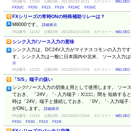
FAQ番号：17026
公開日時：2013/02/20 16:21
カテゴリー：
MELSE
FX3UC
,
FX3G
,
FX1S
,
FX1N
,
FX1NC
,
FX3GC
FXシリーズの常時ONの特殊補助リレーは？
M8000です。
詳細表示
FAQ番号：12242
公開日時：2012/02/23 23:04
カテゴリー：
MELSE
シンク入力/ソース入力の意味
シンク入力は、DC24V入力がマイナスコモンの入力で
す。シンク入力は一般に日本国内や北米、 ソース入力
示
FAQ番号：12122
公開日時：2012/02/23 23:04
カテゴリー：
MELSE
「S/S」端子の扱い
シンク/ソース入力の切換え用として使用します。 ソー
ておき、 「24V」「- 入力端子：X□□□」間を 短絡す
時は「24V」端子と接続しておき、 「0V」「- 入力端子
がONします。
詳細表示
FAQ番号：12124
公開日時：2012/02/23 23:04
カテゴリー：
MELSE
FX3U
,
FX3G
,
FX1S
,
FX1N
FXシリーズのバッテリ交換