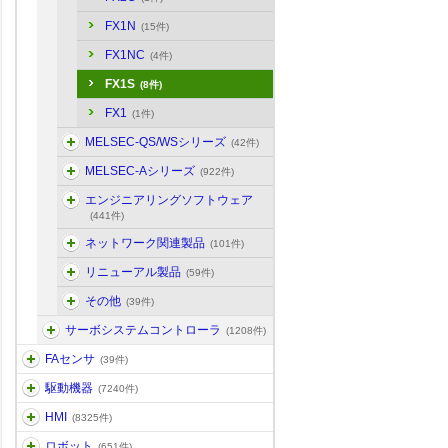
FX1N
(15件)
FX1NC
(4件)
FX1S
(8件)
FX1
(1件)
MELSEC-QS/WSシリーズ
(42件)
MELSEC-Aシリーズ
(922件)
エンジニアリングソフトウェア
(441件)
ネットワーク関連製品
(101件)
リニューアル製品
(59件)
その他
(39件)
サーボシステムコントローラ
(1208件)
FAセンサ
(39件)
駆動機器
(7240件)
HMI
(8325件)
ロボット
(651件)