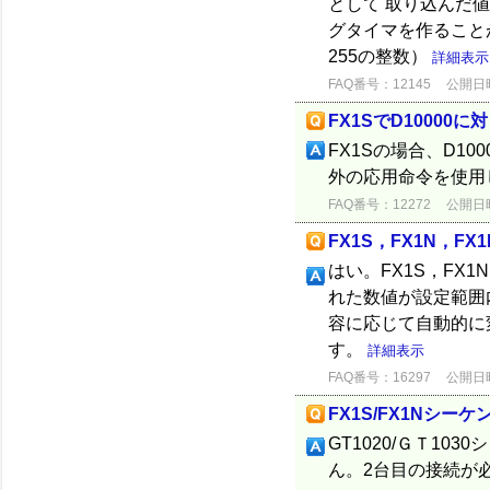
として 取り込んだ
グタイマを作ることが出
255の整数）
詳細表示
FAQ番号：12145
公開日時：
FX1SでD1000
FX1Sの場合、D1
外の応用命令を使用
FAQ番号：12272
公開日時：
FX1S，FX1N，
はい。FX1S，FX
れた数値が設定範囲
容に応じて自動的に
す。
詳細表示
FAQ番号：16297
公開日時：
FX1S/FX1Nシー
GT1020/ＧＴ10
ん。2台目の接続が必