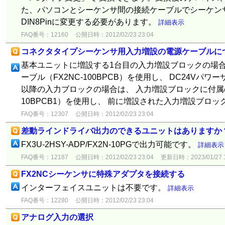
た、パソコンとシーケンサ間の接続ケーブルでシーケンサ側が D
DIN8Pinに変更する必要があります。
詳細表示
FAQ番号：12160
公開日時：2012/02/23 23:04
コネクタタイプシーケンサ用入力増設の電源ケーブルに
基本ユニットに増設する1台目の入力増設ブロックの場合
ーブル（FX2NC-100BPCB）を使用し、 DC24Vパ
以降の入力ブロックの場合は、 入力増設ブロックに付属の
10BPCB1）を使用し、 前に増設された入力増設ブロック.
FAQ番号：12307
公開日時：2012/02/23 23:04
差動ラインドライバ出力のできるユニットはありますか
FX3U-2HSY-ADP/FX2N-10PGで出力可能です。
詳細表示
FAQ番号：12187
公開日時：2012/02/23 23:04
更新日時：2023/01/27 1
FX2NCシーケンサに特殊アダプタを接続する
インターフェイスユニットは不要です。
詳細表示
FAQ番号：12280
公開日時：2012/02/23 23:04
アナログ入力の選択