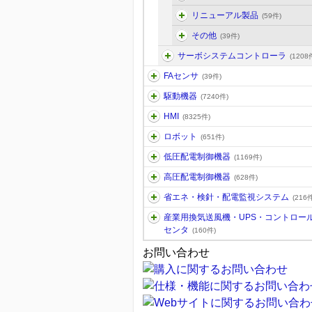
リニューアル製品
(59件)
その他
(39件)
サーボシステムコントローラ
(1208
FAセンサ
(39件)
駆動機器
(7240件)
HMI
(8325件)
ロボット
(651件)
低圧配電制御機器
(1169件)
高圧配電制御機器
(628件)
省エネ・検針・配電監視システム
(216件
産業用換気送風機・UPS・コントロー
センタ
(160件)
お問い合わせ