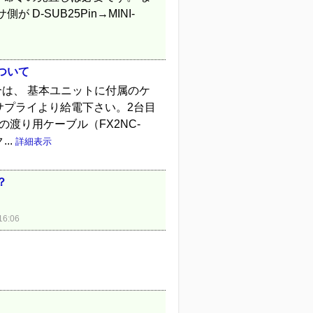
-SUB25Pin→MINI-
ついて
は、 基本ユニットに付属のケ
ワーサプライより給電下さい。2台目
渡り用ケーブル（FX2NC-
..
詳細表示
？
6:06