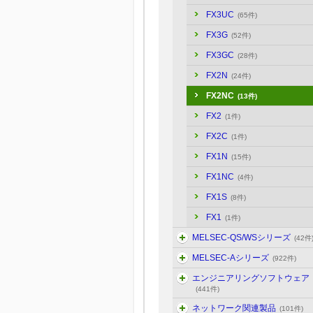
FX3UC
(65件)
FX3G
(52件)
FX3GC
(28件)
FX2N
(24件)
FX2NC
(13件)
FX2
(1件)
FX2C
(1件)
FX1N
(15件)
FX1NC
(4件)
FX1S
(8件)
FX1
(1件)
MELSEC-QS/WSシリーズ
(42件
MELSEC-Aシリーズ
(922件)
エンジニアリングソフトウェア
(441件)
ネットワーク関連製品
(101件)