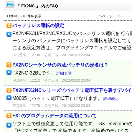
『 FX2NC 』 内のFAQ
13件中 1 - 10 件を表示
前へ
1 / 2ページ
次へ
バッテリレス運転の設定
FX2N/FX3U/FX2NC/FX3UCでバッテリレス運転を 行う
ーケンサの パラメータにバッテリレス運転を設定してく
による設定方法は、 プログラミングマニュアルでご確
FAQ番号：12130
公開日時：2012/02/23 23:04
FX2NCシーケンサの内蔵バッテリの形名は？
FX2NC-32BLです。
詳細表示
FAQ番号：12213
公開日時：2012/02/23 23:04
FX2N/FX2NCシリーズでバッテリ電圧低下を表すデバイ
M8005（バッテリ電圧低下）になります。
詳細表示
FAQ番号：12278
公開日時：2012/02/23 23:04
FX1のプログラムデータの流用について
ソフト上で機種変更して使用可能です。 GX Develope
「PCタイプ変更」で 変換できます。変換後のデバイス