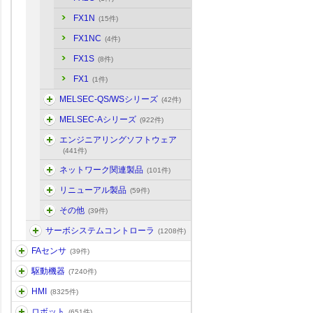
FX1N
(15件)
FX1NC
(4件)
FX1S
(8件)
FX1
(1件)
MELSEC-QS/WSシリーズ
(42件)
MELSEC-Aシリーズ
(922件)
エンジニアリングソフトウェア
(441件)
ネットワーク関連製品
(101件)
リニューアル製品
(59件)
その他
(39件)
サーボシステムコントローラ
(1208件)
FAセンサ
(39件)
駆動機器
(7240件)
HMI
(8325件)
ロボット
(651件)