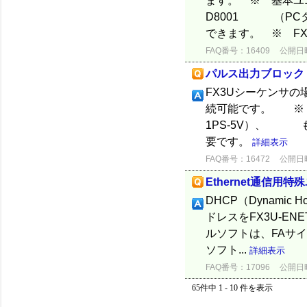
ます。 ※ 基本ユニ
D8001 （PC
できます。 ※ FX3
FAQ番号：16409
公開日時：
パルス出力ブロック 
FX3Uシーケンサの
続可能です。 ※ 
1PS-5V）、 も
要です。
詳細表示
FAQ番号：16472
公開日時：
Ethernet通信用特
DHCP（Dynamic H
ドレスをFX3U-EN
ルソフトは、FAサイ
ソフト...
詳細表示
FAQ番号：17096
公開日時：
65件中 1 - 10 件を表示