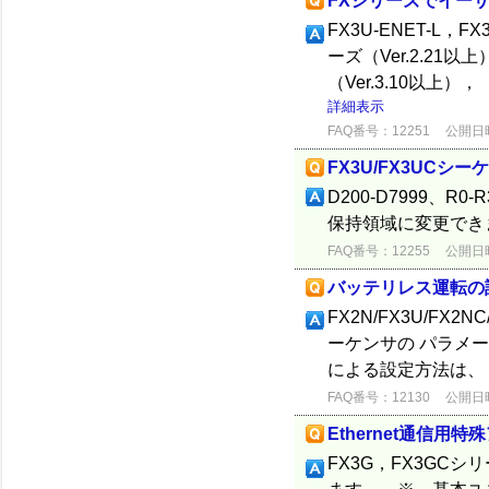
FXシリーズでイー
FX3U-ENET-L，F
ーズ（Ver.2.21以
（Ver.3.10以上）
詳細表示
FAQ番号：12251
公開日時：
FX3U/FX3UC
D200-D7999、R
保持領域に変更でき
FAQ番号：12255
公開日時：
バッテリレス運転の
FX2N/FX3U/FX
ーケンサの パラメ
による設定方法は、
FAQ番号：12130
公開日時：
Ethernet通信用
FX3G，FX3GCシリ