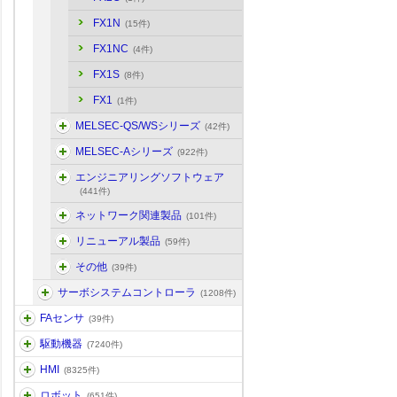
FX1N
(15件)
FX1NC
(4件)
FX1S
(8件)
FX1
(1件)
MELSEC-QS/WSシリーズ
(42件)
MELSEC-Aシリーズ
(922件)
エンジニアリングソフトウェア
(441件)
ネットワーク関連製品
(101件)
リニューアル製品
(59件)
その他
(39件)
サーボシステムコントローラ
(1208件)
FAセンサ
(39件)
駆動機器
(7240件)
HMI
(8325件)
ロボット
(651件)