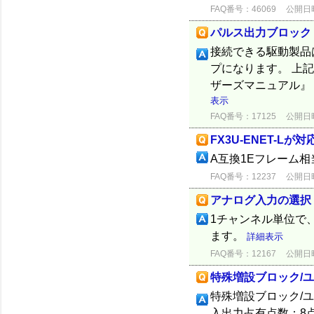
FAQ番号：46069
公開日時：
パルス出力ブロック 
接続できる駆動製品は
プになります。 上記
ザーズマニュアル』（
表示
FAQ番号：17125
公開日時：
FX3U-ENET-L
A互換1Eフレーム
FAQ番号：12237
公開日時：
アナログ入力の選択
1チャンネル単位で、
ます。
詳細表示
FAQ番号：12167
公開日時：
特殊増設ブロック/
特殊増設ブロック/
入出力占有点数：8