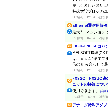
差し引きした残り点数
特殊増設ブロック/ユニ
FAQ番号：12100
公開日時：
Ethernet通信用特
最大2コネクション
FAQ番号：16734
公開日時：
FX3U-ENET-
MELSOFT接続(GX D
は、最大2台までで
信の 組み合わせで
FAQ番号：12301
公開日時：
FX3GC、FX3U
ニットの接続につい
使用できます。
詳細
FAQ番号：46090
公開日時：
アナログ特殊アダプ