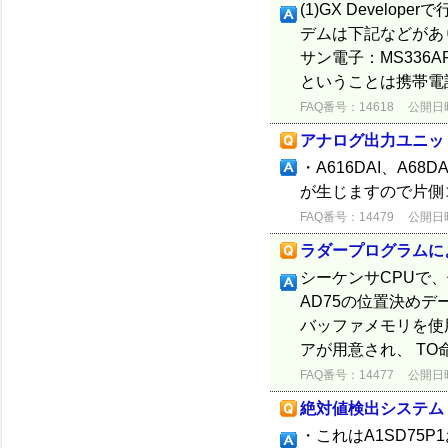
(1)GX Devel
デムは下記などがあ
サン電子：MS336
ということは携帯電
FAQ番号：14618
公開日時：
アナログ出力ユニッ
・A616DAI、A6
が生じますので片側コ
FAQ番号：14479
公開日時：
ラダープログラムに
シーケンサCPUで
AD75の位置決めデ
バッファメモリを使用
アが用意され、 TO命
FAQ番号：14477
公開日時：
絶対値検出システム
・これはA1SD75