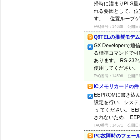
帰時に溜まりPLS
れる要因として、位
す。 位置ループゲ
FAQ番号：14638
公開日時：
Q6TELの推奨モデ
GX Develope
る標準コマンドで可
あります。 RS-2
使用してください。 
FAQ番号：14598
公開日時：
ICメモリカードの件
EEPROMに書き
設定を行い、システ
っ てください。 E
されないため、 EEP
FAQ番号：14571
公開日時：
PC故障時のフェー