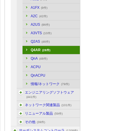
A1FX
(9件)
A2C
(42件)
A2US
(96件)
A3VTS
(10件)
Q2AS
(46件)
Q4AR
(28件)
QnA
(48件)
ACPU
QnACPU
情報/ネットワーク
(79件)
エンジニアリングソフトウェア
(441件)
ネットワーク関連製品
(101件)
リニューアル製品
(59件)
その他
(39件)
サーボシステムコントローラ
(1208件)