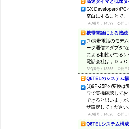
高速タイマと低速タ
GX Develope
空白にすることで、 
FAQ番号：14599
公開日時：
携帯電話による接続
(1)携帯電話のモデ
ータ通信アダブタ”
による相性がでるケ
電話会社は，ＤｏＣｏ
FAQ番号：13355
公開日時：
Q6TELのシステム
(1)9P-25Pの変
ワで実機確認しており
できると思いますが
ザ設定してください
FAQ番号：14620
公開日時：
Q6TELシステム構