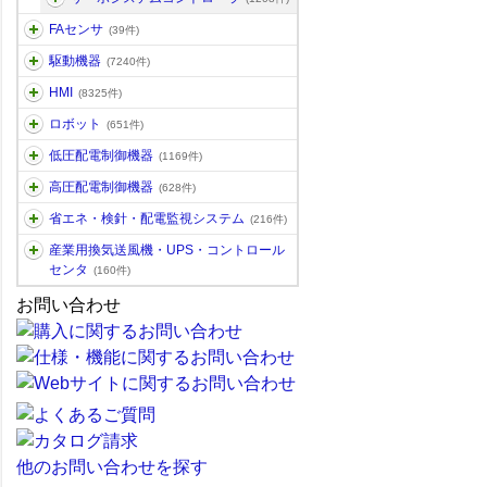
FAセンサ
(39件)
駆動機器
(7240件)
HMI
(8325件)
ロボット
(651件)
低圧配電制御機器
(1169件)
高圧配電制御機器
(628件)
省エネ・検針・配電監視システム
(216件)
産業用換気送風機・UPS・コントロール
センタ
(160件)
お問い合わせ
他のお問い合わせを探す