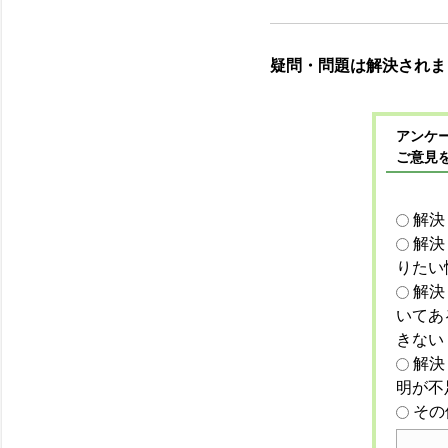
疑問・問題は解決されま
アンケー
ご意見
解決
解決
りたい
解決
いてあ
きない
解決
明が不
その