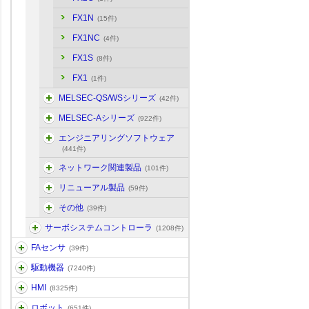
FX1N
(15件)
FX1NC
(4件)
FX1S
(8件)
FX1
(1件)
MELSEC-QS/WSシリーズ
(42件)
MELSEC-Aシリーズ
(922件)
エンジニアリングソフトウェア
(441件)
ネットワーク関連製品
(101件)
リニューアル製品
(59件)
その他
(39件)
サーボシステムコントローラ
(1208件)
FAセンサ
(39件)
駆動機器
(7240件)
HMI
(8325件)
ロボット
(651件)