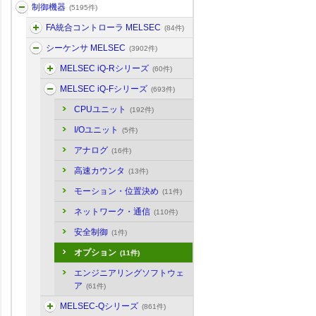
制御機器
(5195件)
FA統合コントローラ MELSEC
(84件)
シーケンサ MELSEC
(3902件)
MELSEC iQ-Rシリーズ
(60件)
MELSEC iQ-Fシリーズ
(693件)
CPUユニット
(192件)
I/Oユニット
(5件)
アナログ
(16件)
高速カウンタ
(13件)
モーション・位置決め
(11件)
ネットワーク・通信
(110件)
安全制御
(1件)
オプション
(11件)
エンジニアリングソフトウェ
ア
(61件)
MELSEC-Qシリーズ
(861件)