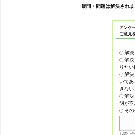
疑問・問題は解決されま
アンケー
ご意見
解決
解決
りたい
解決
いてあ
きない
解決
明が不
その
お問い合