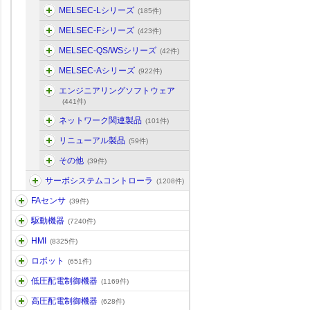
MELSEC-Lシリーズ
(185件)
MELSEC-Fシリーズ
(423件)
MELSEC-QS/WSシリーズ
(42件)
MELSEC-Aシリーズ
(922件)
エンジニアリングソフトウェア
(441件)
ネットワーク関連製品
(101件)
リニューアル製品
(59件)
その他
(39件)
サーボシステムコントローラ
(1208件)
FAセンサ
(39件)
駆動機器
(7240件)
HMI
(8325件)
ロボット
(651件)
低圧配電制御機器
(1169件)
高圧配電制御機器
(628件)