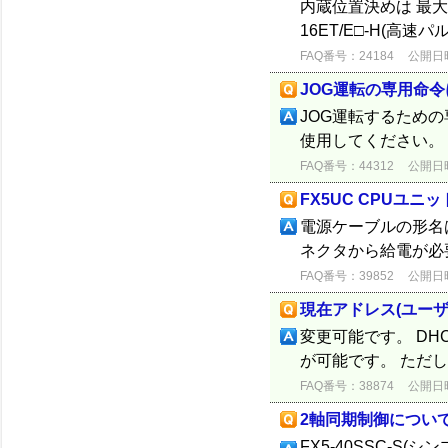
内蔵位置決めは 最大3軸
16ET/E□-H(高速
FAQ番号：24184
公開日時：
JOG運転の専用命
JOG運転するための
使用してください。
FAQ番号：44312
公開日時：
FX5UC CPUユ
電源ケーブルの形名は、
ネクタから給電が必
FAQ番号：39852
公開日時：
現在アドレス(ユー
変更可能です。 DH
が可能です。 ただ
FAQ番号：38874
公開日時：
2軸同期制御につい
FX5-40SSC-S(