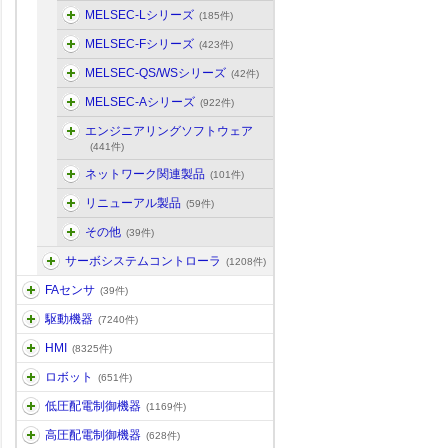
MELSEC-Lシリーズ
(185件)
MELSEC-Fシリーズ
(423件)
MELSEC-QS/WSシリーズ
(42件)
MELSEC-Aシリーズ
(922件)
エンジニアリングソフトウェア
(441件)
ネットワーク関連製品
(101件)
リニューアル製品
(59件)
その他
(39件)
サーボシステムコントローラ
(1208件)
FAセンサ
(39件)
駆動機器
(7240件)
HMI
(8325件)
ロボット
(651件)
低圧配電制御機器
(1169件)
高圧配電制御機器
(628件)