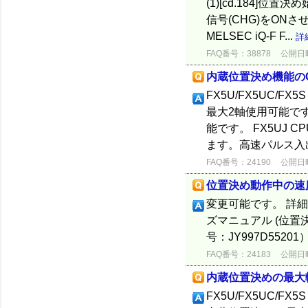
(1)[cd.184]位
信号(CHG)をON
MELSEC iQ-F F...
詳
FAQ番号：38878
公開日時：
内蔵位置決め機能のC
FX5U/FX5UC/F
最大2軸使用可能で
能です。 FX5UJ
ます。高速パルス入出
FAQ番号：24190
公開日時：
位置決め動作中の速
変更可能です。 詳細は
ズマニュアル (位置
号：JY997D55201
FAQ番号：24183
公開日時：
内蔵位置決めの最大
FX5U/FX5UC/