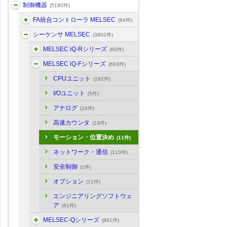
制御機器
(5195件)
FA統合コントローラ MELSEC
(84件)
シーケンサ MELSEC
(3902件)
MELSEC iQ-Rシリーズ
(60件)
MELSEC iQ-Fシリーズ
(693件)
CPUユニット
(192件)
I/Oユニット
(5件)
アナログ
(16件)
高速カウンタ
(13件)
モーション・位置決め
(11件)
ネットワーク・通信
(110件)
安全制御
(1件)
オプション
(11件)
エンジニアリングソフトウェ
ア
(61件)
MELSEC-Qシリーズ
(861件)