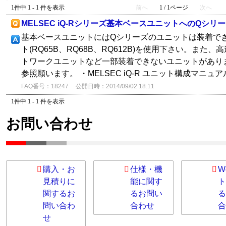
1件中 1 - 1 件を表示
前へ
1 / 1ページ
次へ
MELSEC iQ-Rシリーズ基本ベースユニットへのQシ
基本ベースユニットにはQシリーズのユニットは装着で
ト(RQ65B、RQ68B、RQ612B)を使用下さい。ま
トワークユニットなど一部装着できないユニットがあり
参照願います。 ・MELSEC iQ-R ユニット構成マニュアル
FAQ番号：18247
公開日時：2014/09/02 18:11
1件中 1 - 1 件を表示
お問い合わせ
購入・お
仕様・機
W
見積りに
能に関す
ト
関するお
るお問い
る
問い合わ
合わせ
合
せ