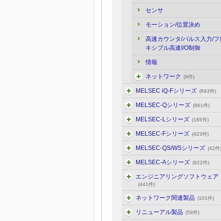
センサ
モーション/位置決め
高速カウンタ/パルス入力/フ
キシブル高速I/O制御
情報
ネットワーク
(9件)
MELSEC iQ-Fシリーズ
(693件)
MELSEC-Qシリーズ
(861件)
MELSEC-Lシリーズ
(185件)
MELSEC-Fシリーズ
(423件)
MELSEC-QS/WSシリーズ
(42件
MELSEC-Aシリーズ
(922件)
エンジニアリングソフトウェア
(441件)
ネットワーク関連製品
(101件)
リニューアル製品
(59件)