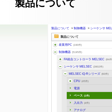
製品について
製品について
>
制御機器
>
シーケンサ MEL
製品について
産業用PC
(190件)
制御機器
(5195件)
FA統合コントローラ MELSEC
(84件
シーケンサ MELSEC
(3902件)
MELSEC iQ-Rシリーズ
(60件)
CPU
(45件)
電源
ベース
(1件)
入出力
(4件)
アナログ