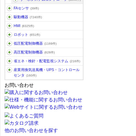
FAセンサ
(39件)
駆動機器
(7240件)
HMI
(8325件)
ロボット
(651件)
低圧配電制御機器
(1169件)
高圧配電制御機器
(628件)
省エネ・検針・配電監視システム
(216件)
産業用換気送風機・UPS・コントロール
センタ
(160件)
お問い合わせ
他のお問い合わせを探す