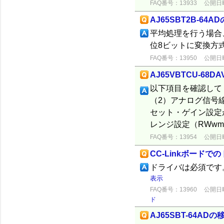
FAQ番号：13933
公開日時：
AJ65SBT2B-6
平均処理を行う場合
位8ビットに変換方
FAQ番号：13950
公開日時：
AJ65VBTCU-6
以下項目を確認して
（2）アナログ信号線
セット・ゲイン設
レンジ設定（RWwm
FAQ番号：13954
公開日時：
CC-Linkボードで
ドライバは必須です。
表示
FAQ番号：13960
公開日時：
ド
AJ65SBT-64A