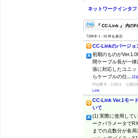
ネットワークインタフ
『 CC-Link 』 内のF
73件中 1 - 10 件を表示
CC-Linkのバージ
初期のものがVer.1
間ケーブル長が一律2
張に対応したユニットがV
らケーブルの仕...
詳
FAQ番号：13923
公開日時：
Link
CC-Link Ve
いて
(1) 実際に使用し
ークパラメータでRX
までの点数分が各局