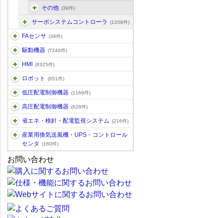
その他
(39件)
サーボシステムコントローラ
(1208件)
FAセンサ
(39件)
駆動機器
(7240件)
HMI
(8325件)
ロボット
(651件)
低圧配電制御機器
(1169件)
高圧配電制御機器
(628件)
省エネ・検針・配電監視システム
(216件)
産業用換気送風機・UPS・コントロール
センタ
(160件)
お問い合わせ