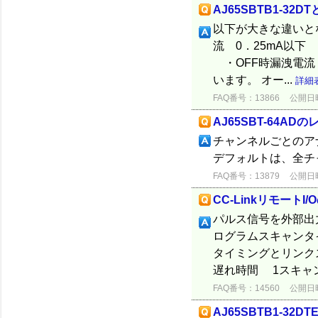
AJ65SBTB1-32D
以下が大きな違いとな
流 0．25mA以下 
・OFF時漏洩電流
います。 オー...
詳細
FAQ番号：13866
公開日時：
AJ65SBT-64A
チャンネルごとのア
デフォルトは、全チャ
FAQ番号：13879
公開日時：
CC-Linkリモート
パルス信号を外部出
ログラムスキャンタ
タイミングとリンク
遅れ時間 1スキャン中
FAQ番号：14560
公開日時：
AJ65SBTB1-32D