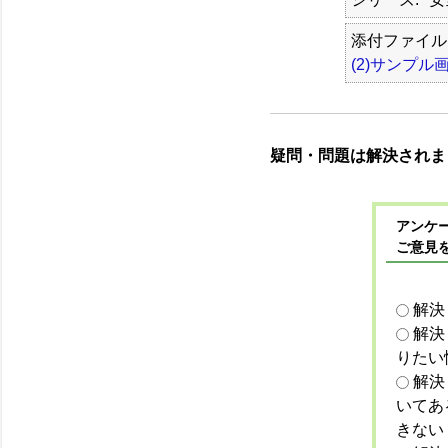
添付ファイル 
(2)サンプル
疑問・問題は解決されま
アンケー
ご意見
解決
解決
りたい
解決
いてあ
きない