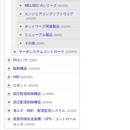
MELSEC-Aシリーズ
(922件)
エンジニアリングソフトウェア
(441件)
ネットワーク関連製品
(101件)
リニューアル製品
(59件)
その他
(39件)
サーボシステムコントローラ
(1208件)
FAセンサ
(39件)
駆動機器
(7240件)
HMI
(8325件)
ロボット
(651件)
低圧配電制御機器
(1169件)
高圧配電制御機器
(628件)
省エネ・検針・配電監視システム
(216件)
産業用換気送風機・UPS・コントロール
センタ
(160件)