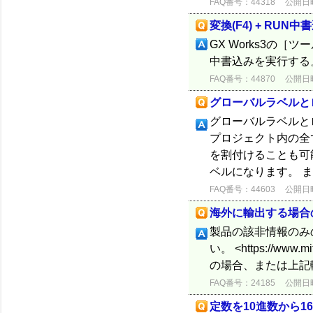
FAQ番号：44318
公開日時：
変換(F4) + RU
GX Works3の［
中書込みを実行する
FAQ番号：44870
公開日時：
グローバルラベルと
グローバルラベルと
プロジェクト内の全
を割付けることも可
ベルになります。 ま
FAQ番号：44603
公開日時：
海外に輸出する場合
製品の該非情報のみ
い。 <https://www.
の場合、または上記
FAQ番号：24185
公開日時：
定数を10進数から