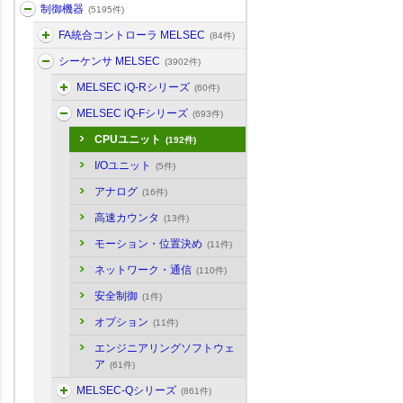
制御機器
(5195件)
FA統合コントローラ MELSEC
(84件)
シーケンサ MELSEC
(3902件)
MELSEC iQ-Rシリーズ
(60件)
MELSEC iQ-Fシリーズ
(693件)
CPUユニット
(192件)
I/Oユニット
(5件)
アナログ
(16件)
高速カウンタ
(13件)
モーション・位置決め
(11件)
ネットワーク・通信
(110件)
安全制御
(1件)
オプション
(11件)
エンジニアリングソフトウェ
ア
(61件)
MELSEC-Qシリーズ
(861件)