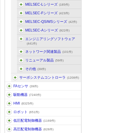
MELSEC-Lシリーズ
(185件)
MELSEC-Fシリーズ
(423件)
MELSEC-QS/WSシリーズ
(42件)
MELSEC-Aシリーズ
(922件)
エンジニアリングソフトウェア
(441件)
ネットワーク関連製品
(101件)
リニューアル製品
(59件)
その他
(39件)
サーボシステムコントローラ
(1208件)
FAセンサ
(39件)
駆動機器
(7240件)
HMI
(8325件)
ロボット
(651件)
低圧配電制御機器
(1169件)
高圧配電制御機器
(628件)