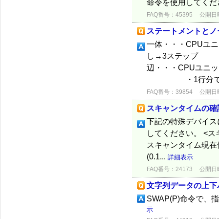
命令を使用してくだ
FAQ番号：45395
公開日時：
ステートメントとノ
一体・・・CPU
し→3ステップ ・文
辺・・・CPUユニ
・1行分で1ステ
FAQ番号：39854
公開日時：
スキャンタイムの確
下記の特殊デバイスに
してください。 <ス
スキャンタイム現在値
(0.1...
詳細表示
FAQ番号：24173
公開日時：
文字列データの上下
SWAP(P)命令
示