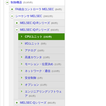
制御機器
(5195件)
FA統合コントローラ MELSEC
(84件)
シーケンサ MELSEC
(3902件)
MELSEC iQ-Rシリーズ
(60件)
MELSEC iQ-Fシリーズ
(693件)
CPUユニット
(192件)
I/Oユニット
(5件)
アナログ
(16件)
高速カウンタ
(13件)
モーション・位置決め
(11件)
ネットワーク・通信
(110件)
安全制御
(1件)
オプション
(11件)
エンジニアリングソフトウェ
ア
(61件)
MELSEC-Qシリーズ
(861件)