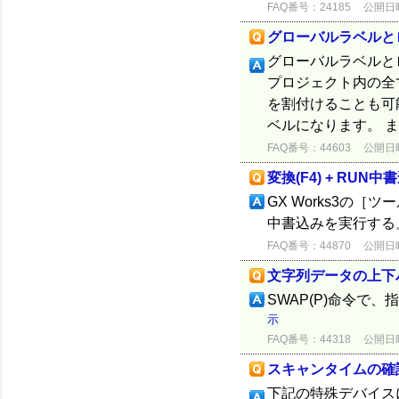
FAQ番号：24185
公開日時：
グローバルラベルと
グローバルラベルと
プロジェクト内の全
を割付けることも可
ベルになります。 ま
FAQ番号：44603
公開日時：
変換(F4) + RU
GX Works3の［
中書込みを実行する
FAQ番号：44870
公開日時：
文字列データの上下
SWAP(P)命令
示
FAQ番号：44318
公開日時：
スキャンタイムの確
下記の特殊デバイスに