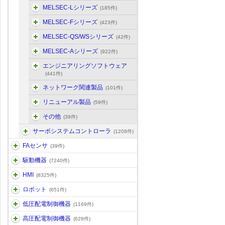
MELSEC-Lシリーズ
(185件)
MELSEC-Fシリーズ
(423件)
MELSEC-QS/WSシリーズ
(42件)
MELSEC-Aシリーズ
(922件)
エンジニアリングソフトウェア
(441件)
ネットワーク関連製品
(101件)
リニューアル製品
(59件)
その他
(39件)
サーボシステムコントローラ
(1208件)
FAセンサ
(39件)
駆動機器
(7240件)
HMI
(8325件)
ロボット
(651件)
低圧配電制御機器
(1169件)
高圧配電制御機器
(628件)