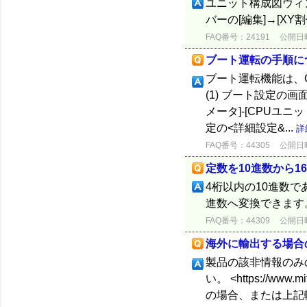
ユニット構成図ウィ
バーの[編集]→[XY
FAQ番号：24191
公開日時：
ブート運転の手順に
ブート運転機能は、G
(1) ブート設定の
メータ]-[CPUユニ
定の<詳細設定&...
詳
FAQ番号：44305
公開日時：
定数を10進数から
4桁以内の10進数であ
進数へ変換できます
FAQ番号：44309
公開日時：
海外に輸出する場合
製品の該非情報のみ
い。 <https://www.
の場合、または上記