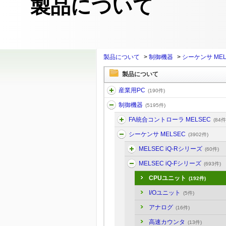
製品について
製品について
>
制御機器
>
シーケンサ MEL
製品について
産業用PC
(190件)
制御機器
(5195件)
FA統合コントローラ MELSEC
(84件
シーケンサ MELSEC
(3902件)
MELSEC iQ-Rシリーズ
(60件)
MELSEC iQ-Fシリーズ
(693件)
CPUユニット
(192件)
I/Oユニット
(5件)
アナログ
(16件)
高速カウンタ
(13件)