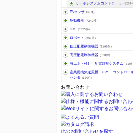
サーボシステムコントローラ
(1208
FAセンサ
(39件)
駆動機器
(7240件)
HMI
(8325件)
ロボット
(651件)
低圧配電制御機器
(1169件)
高圧配電制御機器
(628件)
省エネ・検針・配電監視システム
(216件
産業用換気送風機・UPS・コントロー
センタ
(160件)
お問い合わせ
他のお問い合わせを探す