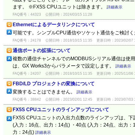
ます。 ※FX5S CPUユニットは除きます。
詳細表示
FAQ番号：44323
公開日時：2024/03/15 11:28
Ethernetによるデータリンクについて
可能です。シンプルCPU通信やソケット通信をご検討
FAQ番号：24178
公開日時：2018/10/15 11:35
更新日時：2023/02/07 1
通信ポートの拡張について
複数の通信チャンネルでのMODBUSシリアル通信は使用
は、GX Works3からパラメータで設定します。
詳細表示
FAQ番号：24207
公開日時：2018/10/15 11:35
更新日時：2025/11/06 1
FBD/LD プロジェクトの変換について
変換することはできません。
詳細表示
FAQ番号：38842
公開日時：2023/02/01 12:45
更新日時：2023/07/03 1
FX5S CPUユニットのラインアップについて
FX5S CPUユニットの入出力点数のラインアップは、下
(入力：16点、出力：14点) ・40点 (入力：24点、出力：1
力：24点)
詳細表示