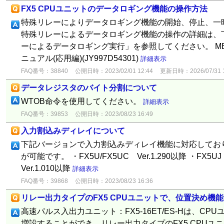
FX5 CPUユニットのデータロギング機能の操作方法
特殊リレーによりデータロギング機能の開始、停止、一
特殊リレーによるデータロギング機能の操作の詳細は、
ーによるデータロギング実行」を参照してください。 MELSE
ニュアル(応用編)(JY997D54301)
詳細表示
FAQ番号：38840
公開日時：2023/02/01 12:44
更新日時：2026/07/31 1
データレジスタのバイト分割について
WTOB命令を使用してください。
詳細表示
FAQ番号：39853
公開日時：2023/08/23 16:49
入力割込みディレイについて
下記バージョンで入力割込みディレイ機能に対応してお
が可能です。 ・FX5U/FX5UC Ver.1.290以降 ・FX5UJ
Ver.1.010以降
詳細表示
FAQ番号：39868
公開日時：2023/08/23 16:36
リレー出力タイプのFX5 CPUユニットで、位置決め機
高速パルス入出力ユニット：FX5-16ET/ES-Hは、C
増設することができ、リレー出力タイプのFX5 CPUユ