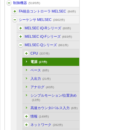
制御機器
(5195件)
FA統合コントローラ MELSEC
(84件)
シーケンサ MELSEC
(3902件)
MELSEC iQ-Rシリーズ
(60件)
MELSEC iQ-Fシリーズ
(693件)
MELSEC-Qシリーズ
(861件)
CPU
(337件)
電源
(27件)
ベース
(6件)
入出力
(21件)
アナログ
(40件)
シンプルモーション/位置決め
(12件)
高速カウンタ/パルス入力
(6件)
情報
(149件)
ネットワーク
(262件)