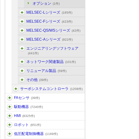
オプション
(1件)
MELSEC-Lシリーズ
(185件)
MELSEC-Fシリーズ
(423件)
MELSEC-QS/WSシリーズ
(42件)
MELSEC-Aシリーズ
(922件)
エンジニアリングソフトウェア
(441件)
ネットワーク関連製品
(101件)
リニューアル製品
(59件)
その他
(39件)
サーボシステムコントローラ
(1208件)
FAセンサ
(39件)
駆動機器
(7240件)
HMI
(8325件)
ロボット
(651件)
低圧配電制御機器
(1169件)