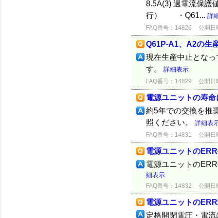
8.5A(3) 過電流保
行） ・Q61...
詳
FAQ番号：14826
公開日時：
Q61P-A1、A2の
現在生産中止となっ
す。
詳細表示
FAQ番号：14829
公開日時：
電源ユニットの寿命
約5年での交換を推奨
照ください。
詳細表
FAQ番号：14831
公開日時：
電源ユニットのER
電源ユニットのER
細表示
FAQ番号：14832
公開日時：
電源ユニットのER
定格開閉電圧・電流は