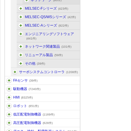
ネットワーク
(80件)
MELSEC-Fシリーズ
(423件)
MELSEC-QS/WSシリーズ
(42件)
MELSEC-Aシリーズ
(922件)
エンジニアリングソフトウェア
(441件)
ネットワーク関連製品
(101件)
リニューアル製品
(59件)
その他
(39件)
サーボシステムコントローラ
(1208件)
FAセンサ
(39件)
駆動機器
(7240件)
HMI
(8325件)
ロボット
(651件)
低圧配電制御機器
(1169件)
高圧配電制御機器
(628件)