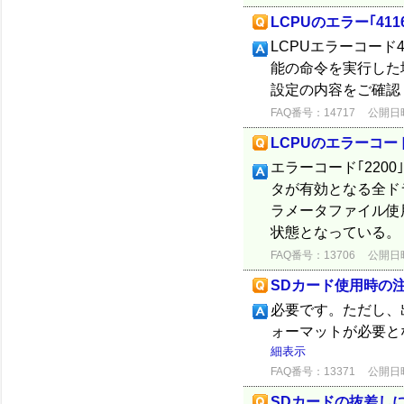
LCPUのエラー｢41
LCPUエラーコード
能の命令を実行した場
設定の内容をご確認
FAQ番号：14717
公開日時：
LCPUのエラーコード
エラーコード｢2200｣
タが有効となる全ド
ラメータファイル使用
状態となっている。 
FAQ番号：13706
公開日時：
SDカード使用時の
必要です。ただし、
ォーマットが必要と
細表示
FAQ番号：13371
公開日時：
SDカードの抜差し