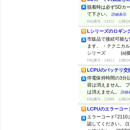
脱着時は必ずSDカ
て下さい。
詳細表示
FAQ番号：13372
公開日時：
Lシリーズのロギン
市販品で接続可能な
ます。 ・テクニカルニュ
シリーズ (a)
FAQ番号：14811
公開日時：
LCPUのバッテリ交
停電保持時間の3分
容は消えません。 
は消えません。
詳細
FAQ番号：13589
公開日時：
LCPUのエラーコード
エラーコード｢2110
認してください。 (