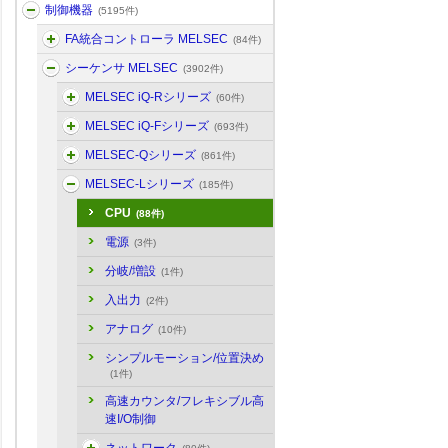
制御機器
(5195件)
FA統合コントローラ MELSEC
(84件)
シーケンサ MELSEC
(3902件)
MELSEC iQ-Rシリーズ
(60件)
MELSEC iQ-Fシリーズ
(693件)
MELSEC-Qシリーズ
(861件)
MELSEC-Lシリーズ
(185件)
CPU
(88件)
電源
(3件)
分岐/増設
(1件)
入出力
(2件)
アナログ
(10件)
シンプルモーション/位置決め
(1件)
高速カウンタ/フレキシブル高
速I/O制御