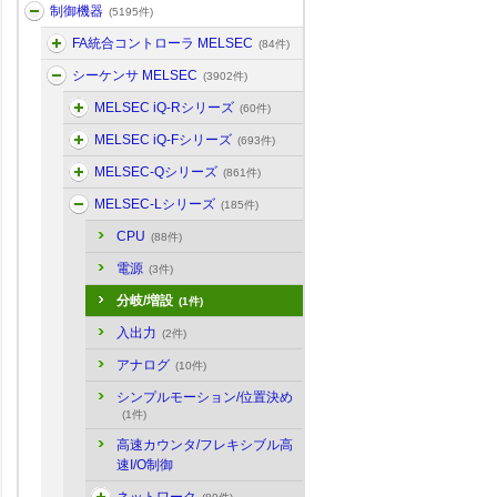
制御機器
(5195件)
FA統合コントローラ MELSEC
(84件)
シーケンサ MELSEC
(3902件)
MELSEC iQ-Rシリーズ
(60件)
MELSEC iQ-Fシリーズ
(693件)
MELSEC-Qシリーズ
(861件)
MELSEC-Lシリーズ
(185件)
CPU
(88件)
電源
(3件)
分岐/増設
(1件)
入出力
(2件)
アナログ
(10件)
シンプルモーション/位置決め
(1件)
高速カウンタ/フレキシブル高
速I/O制御