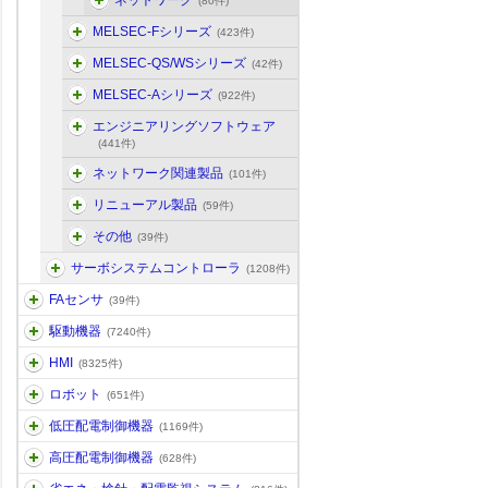
ネットワーク
(80件)
MELSEC-Fシリーズ
(423件)
MELSEC-QS/WSシリーズ
(42件)
MELSEC-Aシリーズ
(922件)
エンジニアリングソフトウェア
(441件)
ネットワーク関連製品
(101件)
リニューアル製品
(59件)
その他
(39件)
サーボシステムコントローラ
(1208件)
FAセンサ
(39件)
駆動機器
(7240件)
HMI
(8325件)
ロボット
(651件)
低圧配電制御機器
(1169件)
高圧配電制御機器
(628件)